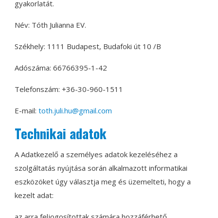
gyakorlatát.
Név: Tóth Julianna EV.
Székhely: 1111 Budapest, Budafoki út 10 /B
Adószáma: 66766395-1-42
Telefonszám: +36-30-960-1511
E-mail:
toth.juli.hu@gmail.com
Technikai adatok
A Adatkezelő a személyes adatok kezeléséhez a
szolgáltatás nyújtása során alkalmazott informatikai
eszközöket úgy választja meg és üzemelteti, hogy a
kezelt adat:
az arra feljogosítottak számára hozzáférhető