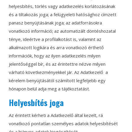
helyesbítés, törlés vagy adatkezelés korlátozásának
és a tiltakozás joga; a felügyeleti hatósághoz címzett
panasz benyújtásának joga; az adatforrásokra
vonatkozó információ; az automatizált döntéshozatal
ténye, ideértve a profilalkotást is, valamint az
alkalmazott logikára és arra vonatkozó érthető
információk, hogy az ilyen adatkezelés milyen
jelentőséggel bír, és az érintettre nézve milyen
várható következményekkel jár. Az Adatkezelő a
kérelem benyújtásától számított legfeljebb egy
hónapon belül adja meg a tájékoztatást.
Helyesbítés joga
Az érintett kérheti a Adatkezelő által kezelt, rá
vonatkozó pontatlan személyes adatok helyesbítését
és a hiányos adatok kiegészítését.