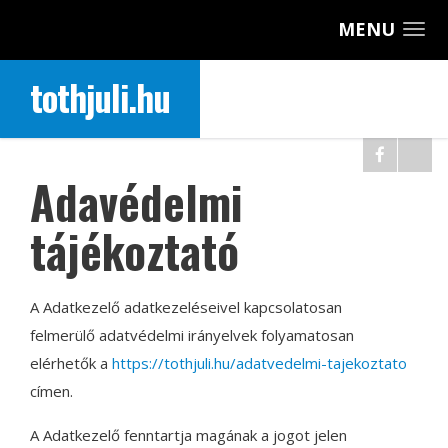
MENU
tothjuli.hu
Adavédelmi
tájékoztató
A Adatkezelő adatkezeléseivel kapcsolatosan
felmerülő adatvédelmi irányelvek folyamatosan
elérhetők a
https://tothjuli.hu/adatvedelmi-tajekoztato
címen.
A Adatkezelő fenntartja magának a jogot jelen