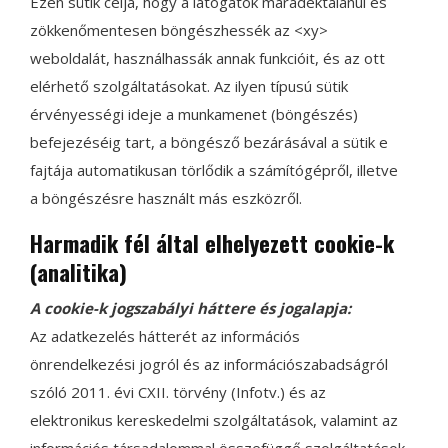
Ezen sütik célja, hogy a látogatók maradéktalanul és
zökkenőmentesen böngészhessék az <xy>
weboldalát, használhassák annak funkcióit, és az ott
elérhető szolgáltatásokat. Az ilyen típusú sütik
érvényességi ideje a munkamenet (böngészés)
befejezéséig tart, a böngésző bezárásával a sütik e
fajtája automatikusan törlődik a számítógépről, illetve
a böngészésre használt más eszközről.
Harmadik fél által elhelyezett cookie-k
(analitika)
A cookie-k jogszabályi háttere és jogalapja:
Az adatkezelés hátterét az információs
önrendelkezési jogról és az információszabadságról
szóló 2011. évi CXII. törvény (Infotv.) és az
elektronikus kereskedelmi szolgáltatások, valamint az