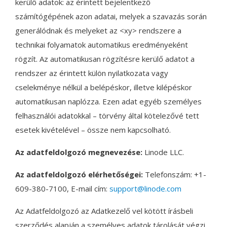
kerülő adatok: az érintett bejelentkező
számítógépének azon adatai, melyek a szavazás során
generálódnak és melyeket az <xy> rendszere a
technikai folyamatok automatikus eredményeként
rögzít. Az automatikusan rögzítésre kerülő adatot a
rendszer az érintett külön nyilatkozata vagy
cselekménye nélkül a belépéskor, illetve kilépéskor
automatikusan naplózza. Ezen adat egyéb személyes
felhasználói adatokkal – törvény által kötelezővé tett
esetek kivételével – össze nem kapcsolható.
Az adatfeldolgozó megnevezése:
Linode LLC.
Az adatfeldolgozó elérhetőségei:
Telefonszám: +1-
609-380-7100, E-mail cím:
support@linode.com
Az Adatfeldolgozó az Adatkezelő vel kötött írásbeli
szerződés alapján a személyes adatok tárolását végzi.