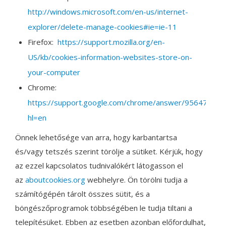
http://windows.microsoft.com/en-us/internet-
explorer/delete-manage-cookies#ie=ie-11
Firefox:
https://support.mozilla.org/en-
US/kb/cookies-information-websites-store-on-
your-computer
Chrome:
https://support.google.com/chrome/answer/95647?
hl=en
Önnek lehetősége van arra, hogy karbantartsa
és/vagy tetszés szerint törölje a sütiket. Kérjük, hogy
az ezzel kapcsolatos tudnivalókért látogasson el
az
aboutcookies.org
webhelyre. Ön törölni tudja a
számítógépén tárolt összes sütit, és a
böngészőprogramok többségében le tudja tiltani a
telepítésüket. Ebben az esetben azonban előfordulhat,