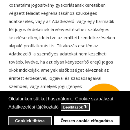
közhatalmi jogosítvány gyakorlásának keretében
végzett feladat végrehajtásához szükséges
adatkezelés, vagy az Adatkezelő vagy egy harmadik
fél jogos érdekeinek érvényesítéséhez szükséges
kezelése ellen, ideértve az említett rendelkezéseken
alapuló profilalkotást is. Tiltakozás esetén az
Adatkezelő a személyes adatokat nem kezelheti
tovább, kivéve, ha azt olyan kényszerítő erejű jogos
okok indokolják, amelyek elsőbbséget élveznek az
érintett érdekeivel, jogaival és szabadságaival
szemben, vagy amelyek jogi igények
előterjesztéséhez, érvényesítéséhez vagy
Oldalunkon sütiket használunk.
Cookie szabályzat
AVIVA
védelméhez kapcsolódnak.
JELENTKEZÉS
Adatkezelési tájékoztató
Beállítások
◮
Automatizált döntéshozatal egyedi
Cookiek tiltása
Összes cookie elfogadása
ügyekben, beleértve a profilalkotást