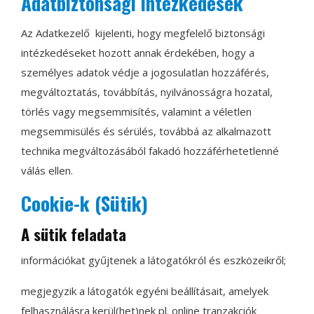
Adatbiztonsági intézkedések
Az Adatkezelő kijelenti, hogy megfelelő biztonsági
intézkedéseket hozott annak érdekében, hogy a
személyes adatok védje a jogosulatlan hozzáférés,
megváltoztatás, továbbítás, nyilvánosságra hozatal,
törlés vagy megsemmisítés, valamint a véletlen
megsemmisülés és sérülés, továbbá az alkalmazott
technika megváltozásából fakadó hozzáférhetetlenné
válás ellen.
Cookie-k (Sütik)
A sütik feladata
információkat gyűjtenek a látogatókról és eszközeikről;
megjegyzik a látogatók egyéni beállításait, amelyek
felhasználásra kerül(het)nek pl. online tranzakciók