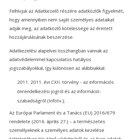
Felhívjuk az Adatkezelő részére adatközlők figyelmét,
hogy amennyiben nem saját személyes adataikat
adják meg, az adatközlő kötelessége az érintett
hozzájárulásának beszerzése.
Adatkezelési alapelvei összhangban vannak az
adatvédelemmel kapcsolatos hatályos
jogszabályokkal, így különösen az alábbiakkal:
2011. évi CXII. törvény - az információs
önrendelkezési jogról és az információ-
szabadságról (Infotv.);
Az Európai Parlament és a Tanács (EU) 2016/679
rendelete (2016. április 27.) – a természetes
személyeknek a személyes adatok kezelése
tekintetében tör-ténő védelméről és az ilyen adatok